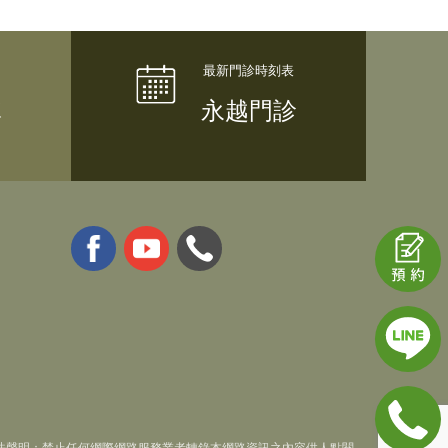
隊
永越門診