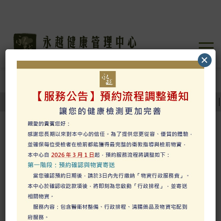
✕
健檢預約
健檢預約
健檢特色
健檢專案
預約健檢
我要諮詢
健檢流程
1.
選擇日期
★企業健檢請洽服務窗口預約。
★《公務員專用方案》請來電(02)2332-9888預