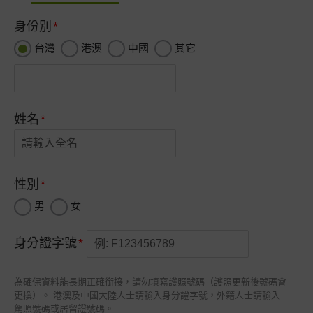
身份別
台灣
港澳
中國
其它
姓名
性別
男
女
身分證字號
為確保資料能長期正確銜接，請勿填寫護照號碼（護照更新後號碼會
更換）。
港澳及中國大陸人士請輸入身分證字號，外籍人士請輸入
駕照號碼或居留證號碼。