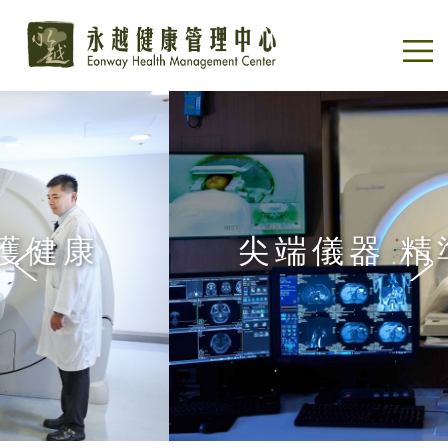
尖端儀器 精準診斷