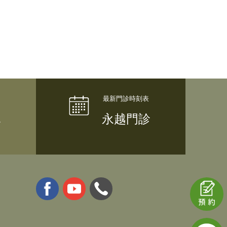
隊
永越門診