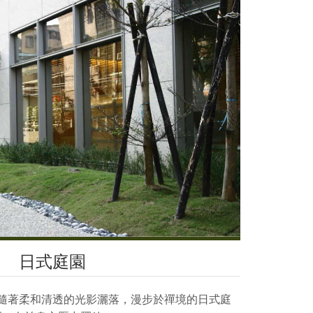
日式庭園
隨著柔和清透的光影灑落，漫步於禪境的日式庭