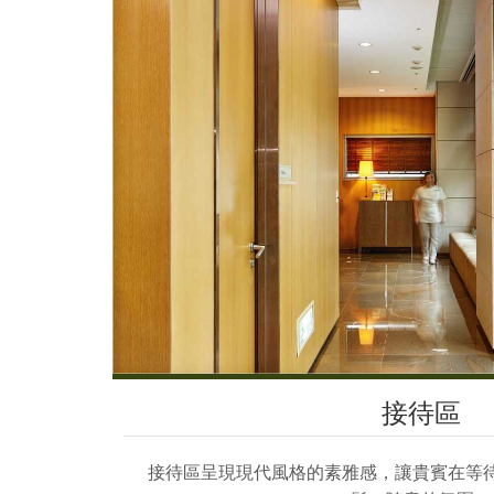
接待區
接待區呈現現代風格的素雅感，讓貴賓在等