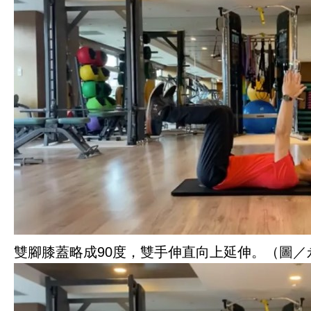
雙腳膝蓋略成90度，雙手伸直向上延伸。（圖／