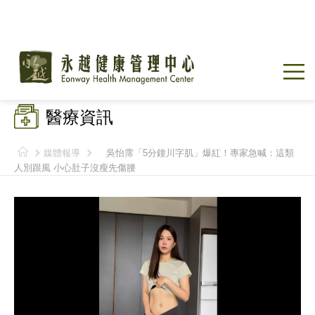
醫療資訊
媒體報導
吳怡霈「5分鐘川字肌」爆紅！專家急喊：這類
人別跟風 小心肚子沒瘦先傷腰