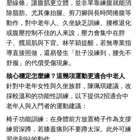
塑線條」讓腹肌更立體，並非單靠練腹就能消
除脂肪。尤其像抬腿、剪刀腳與長時間捲腹等
動作，對中老年人、久坐缺乏訓練、腰椎退化
或腹壓控制不佳的人來說，壓力會集中在脖
子、髖屈肌與下背。林芊穎提醒，若無專業指
導直接照做，還易發生「肚子沒練到，腰先不
舒服」的代償受傷現象。
核心穩定怎麼練？這幾項運動更適合中老人
針對中老年女性與久坐族群，陳珮琪建議，改
採較溫和的功能性訓練，以下提供2招適合中
老年人與入門者的運動建議：
椅子功能訓練：在身體前方放置椅子作為支撐
練習深蹲，若膝蓋痛則不要蹲太深。此外可練
習坐到站的動作。