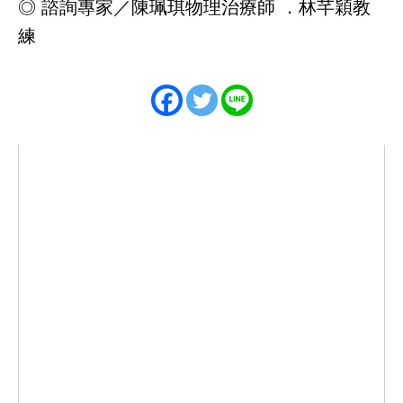
◎ 諮詢專家／陳珮琪物理治療師 ．林芊穎教
練