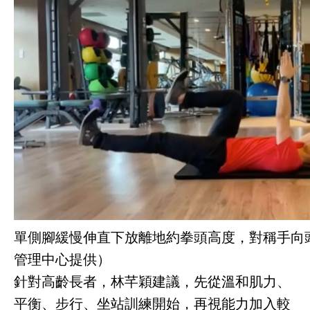
單側腳緩慢伸直下放離地約拳頭高度，對稱手向
管理中心提供）
針對高齡長者，林芊穎建議，先從溫和肌力、
平衡、步行、坐站訓練開始，再視能力加入較