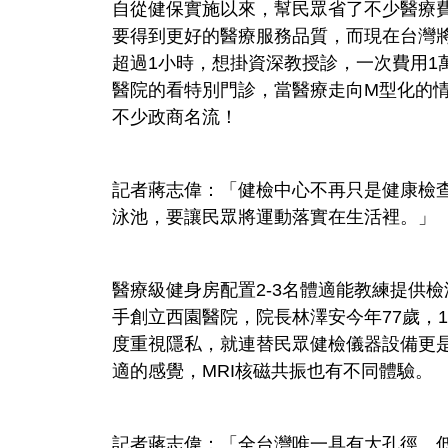
自從健保實施以來，幫民眾省了不少醫療
要得到更好的醫療服務品質，而現在台灣
超過1小時，想掛資深教授診，一次費用1
醫院的看特別門診，當醫療走向M型化的
不少政商名流！
記者蔣志偉：「健檢中心不再只是健康檢查
泳池，要讓民眾將運動落實在生活裡。」
醫療級健身房配置2-3名體適能教練提供
手創立西園醫院，院長林澤安今年77歲，
度重視隱私，就連替民眾健檢儀器設備更
適的感覺，MRI核磁共振也有不同體驗。
記者蔣志偉：「全台灣唯一具有大孔徑、低