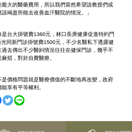
些龐大的醫藥費用，所以我們當然希望說教授們或
應該竭盡所能去改善血汗醫院的情況。」
是台大掛號費1360元，林口長庚健康促進特約門
，新光同新門診掛號費1500元，不少名醫私下透露健
在過去傳出不少醫糾情況往往在健保門診，幾乎不
惹麻煩，對於自費醫療。
不是價格問題就是醫療價值的不斷地再改變，政府
都能享有平等權利。