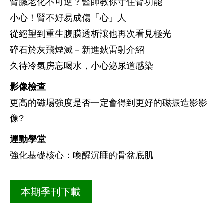
腎臟老化不可逆？醫師教你守住腎功能
小心！腎不好易成傷「心」人
從絕望到重生腹膜透析讓他再次看見極光
碎石於灰飛煙滅－新進鈥雷射介紹
久待冷氣房忘喝水，小心泌尿道感染
影像檢查
更高的磁場強度是否一定會得到更好的磁振造影影
像?
運動學堂
強化基礎核心：喚醒沉睡的骨盆底肌
本期季刊下載