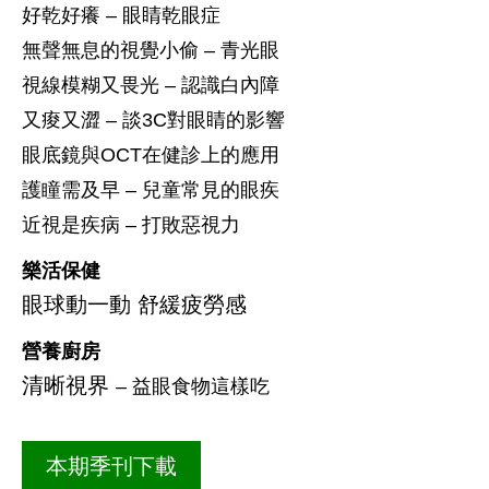
好乾好癢 – 眼睛乾眼症
無聲無息的視覺小偷 – 青光眼
視線模糊又畏光 – 認識白內障
又痠又澀 – 談3C對眼睛的影響
眼底鏡與OCT在健診上的應用
護瞳需及早 – 兒童常見的眼疾
近視是疾病 – 打敗惡視力
樂活保健
眼球動一動 舒緩疲勞感
營養廚房
清晰視界
– 益眼食物這樣吃
本期季刊下載