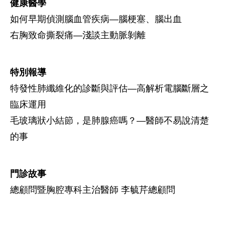
健康醫學
如何早期偵測腦血管疾病―腦梗塞、腦出血
右胸致命撕裂痛―淺談主動脈剝離
特別報導
特發性肺纖維化的診斷與評估―高解析電腦斷層之
臨床運用
毛玻璃狀小結節，是肺腺癌嗎？―醫師不易說清楚
的事
門診故事
總顧問暨胸腔專科主治醫師 李毓芹總顧問