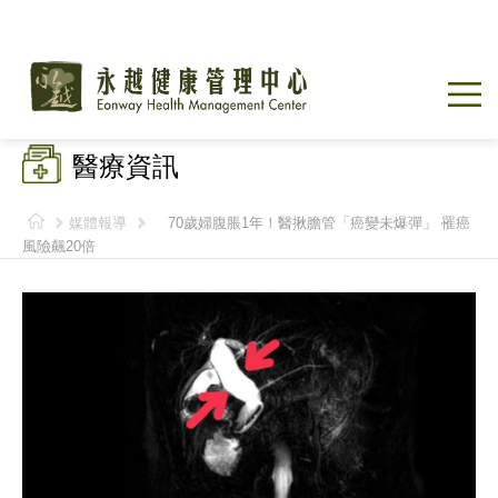
醫療資訊
媒體報導
70歲婦腹脹1年！醫揪膽管「癌變未爆彈」 罹癌
風險飆20倍