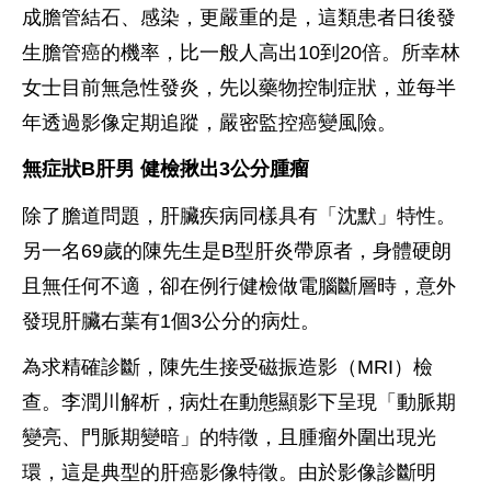
成膽管結石、感染，更嚴重的是，這類患者日後發
生膽管癌的機率，比一般人高出10到20倍。所幸林
女士目前無急性發炎，先以藥物控制症狀，並每半
年透過影像定期追蹤，嚴密監控癌變風險。
無症狀B肝男 健檢揪出3公分腫瘤
除了膽道問題，肝臟疾病同樣具有「沈默」特性。
另一名69歲的陳先生是B型肝炎帶原者，身體硬朗
且無任何不適，卻在例行健檢做電腦斷層時，意外
發現肝臟右葉有1個3公分的病灶。
為求精確診斷，陳先生接受磁振造影（MRI）檢
查。李潤川解析，病灶在動態顯影下呈現「動脈期
變亮、門脈期變暗」的特徵，且腫瘤外圍出現光
環，這是典型的肝癌影像特徵。由於影像診斷明