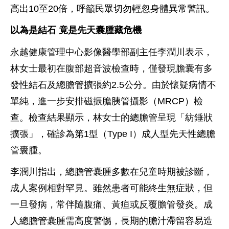
高出10至20倍，呼籲民眾切勿輕忽身體異常警訊。
以為是結石 竟是先天囊腫藏危機
永越健康管理中心影像醫學部副主任李潤川表示，
林女士最初在腹部超音波檢查時，僅發現膽囊有多
發性結石及總膽管擴張約2.5公分。由於懷疑病情不
單純，進一步安排磁振膽胰管攝影（MRCP）檢
查。檢查結果顯示，林女士的總膽管呈現「紡錘狀
擴張」，確診為第1型（Type I）成人型先天性總膽
管囊腫。
李潤川指出，總膽管囊腫多數在兒童時期被診斷，
成人案例相對罕見。雖然患者可能終生無症狀，但
一旦發病，常伴隨腹痛、黃疸或反覆膽管發炎。成
人總膽管囊腫需高度警惕，長期的膽汁滯留容易造