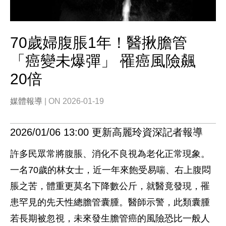
70歲婦腹脹1年！醫揪膽管
「癌變未爆彈」 罹癌風險飆
20倍
媒體報導
| ON 2026-01-19
2026/01/06 13:00 更新高麗玲資深記者報導
許多民眾常將腹脹、消化不良視為老化正常現象。
一名70歲的林女士，近一年來飽受易喘、右上腹悶
脹之苦，體重更莫名下降數公斤，就醫竟發現，罹
患罕見的先天性總膽管囊腫。醫師示警，此類囊腫
若長期被忽視，未來發生膽管癌的風險恐比一般人