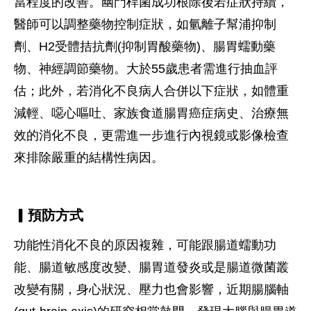
當程度的改善。幽門桿菌成功根除後若症狀持續，
醫師可以調整藥物控制症狀，如氫離子幫浦抑制
劑、H2受體拮抗劑(抑制胃酸藥物)、腸胃蠕動藥
物、神經調節藥物。大於55歲患者需進行抽血評
估；此外，若消化不良病人合併以下症狀，如體重
減輕、噁心嘔吐、家族食道腸胃癌症病史、治療無
效的消化不良，更需進一步進行內視鏡或影像檢查
來排除嚴重的結構性病因。
▎預防方式
功能性消化不良的原因複雜，可能跟腸道蠕動功
能、腸道敏感度改變、腸胃道發炎或是腸道微菌叢
改變有關，身心狀況、壓力也會影響，近期腸腦軸