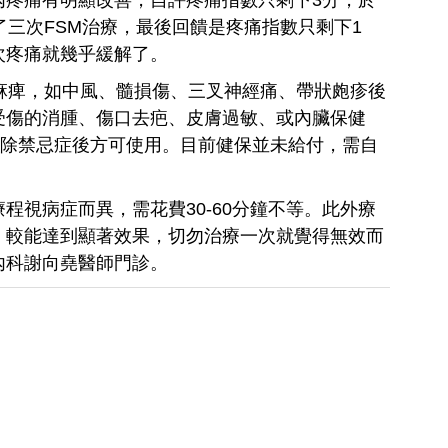
了三次FSM治療，最後回饋是疼痛指數只剩下1
次疼痛就幾乎緩解了。
麻痺，如中風、髓損傷、三叉神經痛、帶狀皰疹後
受傷的消腫、傷口去疤、皮膚過敏、或內臟保健
排除禁忌症後方可使用。目前健保並未給付，需自
程視病症而異，需花費30-60分鐘不等。此外療
，較能達到顯著效果，切勿治療一次就覺得無效而
內科謝向堯醫師門診。