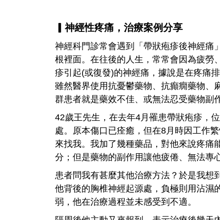
▎神經性疼痛，治療案例分享
神經科門診常會遇到「帶狀疱疹後神經痛
根裡面。在往後的人生，常常會因為疲勞
疹引起(或復發)的神經痛，據說是在疼痛
雖然醫界使用抗憂鬱藥物、抗癲癇藥物、
群患者就是藥效不佳、或無法忍受藥物副
42歲王先生，在去年4月罹患帶狀疱疹，
處。原本傷口已痊癒，但在8月時因工作
來找我。我加了幾種藥品，對他來說疼痛能
分；但是藥物的副作用讓他疲倦、無法專
患者問我有甚麼其他治療方法？於是我想到
他背後的胸椎神經起源處，負極則用沾濕
弱，他在治療過程並未感受到不適。
隔周後他主動又來報到，表示治療後幾天