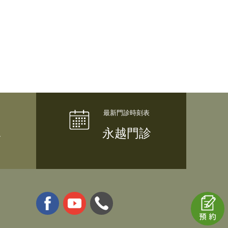
隊
永越門診