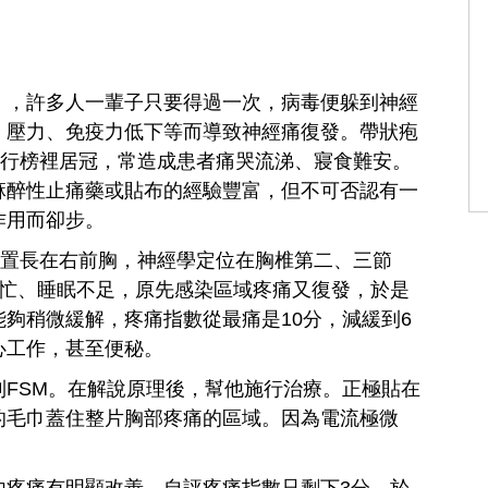
」，許多人一輩子只要得過一次，病毒便躲到神經
、壓力、免疫力低下等而導致神經痛復發。帶狀疱
排行榜裡居冠，常造成患者痛哭流涕、寢食難安。
麻醉性止痛藥或貼布的經驗豐富，但不可否認有一
作用而卻步。
位置長在右前胸，神經學定位在胸椎第二、三節
繁忙、睡眠不足，原先感染區域疼痛又復發，於是
夠稍微緩解，疼痛指數從最痛是10分，減緩到6
心工作，甚至便秘。
FSM。在解說原理後，幫他施行治療。正極貼在
的毛巾蓋住整片胸部疼痛的區域。因為電流極微
內疼痛有明顯改善，自評疼痛指數只剩下3分，於