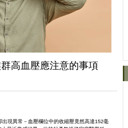
族群高血壓應注意的事項
卻出現異常－血壓欄位中的收縮壓竟然高達152毫