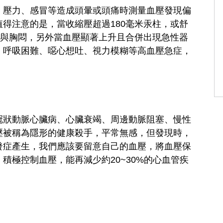
、壓力、感冒等造成頭暈或頭痛時測量血壓發現偏
得注意的是，當收縮壓超過180毫米汞柱，或舒
痛與胸悶，另外當血壓顯著上升且合併出現急性器
、呼吸困難、噁心想吐、視力模糊等高血壓急症，
冠狀動脈心臟病、心臟衰竭、周邊動脈阻塞、慢性
壓被稱為隱形的健康殺手，平常無感，但發現時，
發症產生，我們應該要留意自己的血壓，將血壓保
積極控制血壓，能再減少約20~30%的心血管疾