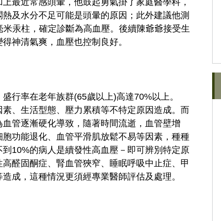
加上最近常感頭暈，他鼓起勇氣掛了家庭醫學科，
悶熱及水分不足可能是頭暈的原因；此外建議他測
0毫米汞柱，確定診斷為高血壓。後續陳爺爺接受生
變得神清氣爽，血壓也控制良好。
行率在老年族群(65歲以上)高達70%以上。
因素、生活型態、壓力累積等不特定原因造成。而
為血管逐漸硬化導致，隨著時間流逝，血管壁增
細胞功能退化、血管平滑肌放鬆不易等因素，種種
到10%的病人是續發性高血壓－即可辨別特定原
性高醛固酮症、腎血管狹窄、睡眠呼吸中止症、甲
等造成，這種情況更須經專業醫師評估及處理。