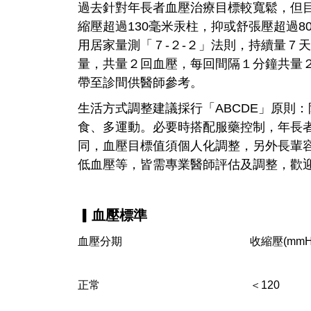
過去針對年長者血壓治療目標較寬鬆，但
縮壓超過130毫米汞柱，抑或舒張壓超過
用居家量測「７-２-２」法則，持續量７
量，共量２回血壓，每回間隔１分鐘共量
帶至診間供醫師參考。
生活方式調整建議採行「ABCDE」原則
食、多運動。必要時搭配服藥控制，年長
同，血壓目標值須個人化調整，另外長輩
低血壓等，皆需專業醫師評估及調整，歡
▎血壓標準
血壓分期
收縮壓
(mmH
正常
＜120