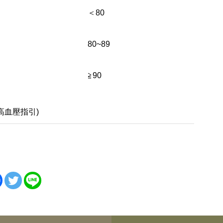
＜80
80~89
≧90
高血壓指引)