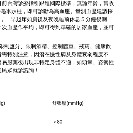
目前台灣診療指引跟進國際標準，無論年齡，當收
80毫米汞柱，即可診斷為高血壓。量測血壓建議採
天，一早起床如廁後及夜晚睡前休息５分鐘後測
２次血壓作平均，即可得到準確的居家血壓，並可
：限制鹽分、限制酒精、控制體重、戒菸、健康飲
者需特別注意，因潛在慢性病及身體衰弱程度不
容易服藥後出現非特定身體不適，如頭暈、姿勢性
迎民眾就診諮詢！
g)
舒張壓
(mmHg)
＜80