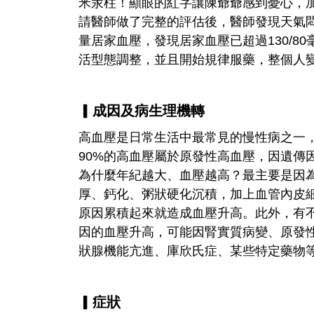
米汞柱！顯眼的紅字讓陳爺爺感到憂心，
請醫師做了完整的評估後，醫師發現天氣
量居家血壓，發現居家血壓已超過130/8
活型態調整，並且開始規律服藥，整個人
▎成因及病生理機轉
高血壓是日常生活中最常見的慢性病之一，盛
90%的高血壓屬於原發性高血壓，因遺傳
為什麼年紀越大、血壓越高？最主要是因
厚、鈣化、粥狀硬化沉積，加上血管內皮
原因累積起來就造成血壓升高。此外，有不
因的血壓升高，可能因腎實質病變、原發
狀腺機能亢進、庫欣氏症、某些特定藥物
▎症狀