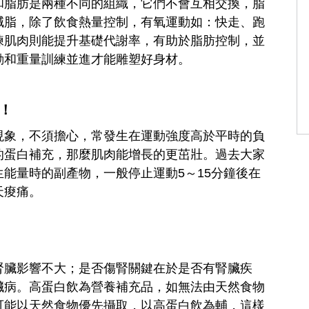
和脂肪是兩種不同的組織，它們不會互相交換，脂
減脂，除了飲食熱量控制，有氧運動如：快走、跑
練肌肉則能提升基礎代謝率，有助於脂肪控制，並
動和重量訓練並進才能雕塑好身材。
！
現象，不須擔心，常發生在運動強度高於平時的負
的蛋白補充，那麼肌肉能增長的更茁壯。過去大家
能量時的副產物，一般停止運動5～15分鐘後在
天痠痛。
腎臟影響不大；是否傷腎關鍵在於是否有腎臟疾
臟病。高蛋白飲為營養補充品，如無法由天然食物
可能以天然食物優先攝取，以高蛋白飲為輔，這樣