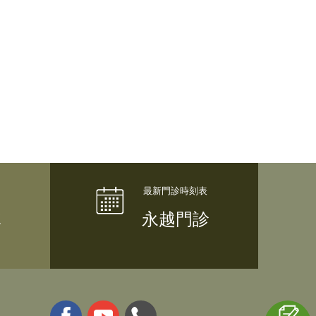
隊
永越門診