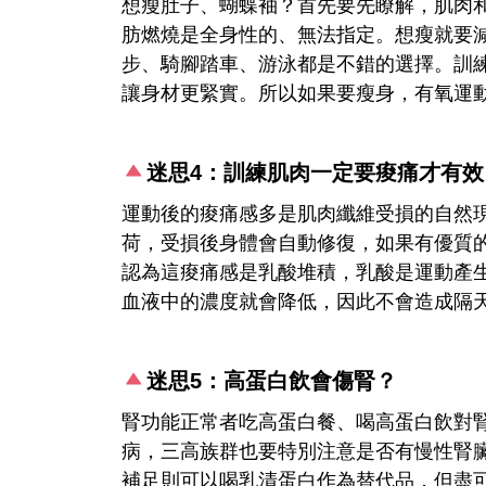
想瘦肚子、蝴蝶袖？首先要先瞭解，肌肉
肪燃燒是全身性的、無法指定。想瘦就要
步、騎腳踏車、游泳都是不錯的選擇。訓
讓身材更緊實。所以如果要瘦身，有氧運
迷思4：訓練肌肉一定要痠痛才有效
運動後的痠痛感多是肌肉纖維受損的自然
荷，受損後身體會自動修復，如果有優質
認為這痠痛感是乳酸堆積，乳酸是運動產生
血液中的濃度就會降低，因此不會造成隔
迷思5：高蛋白飲會傷腎？
腎功能正常者吃高蛋白餐、喝高蛋白飲對
病，三高族群也要特別注意是否有慢性腎
補足則可以喝乳清蛋白作為替代品，但盡