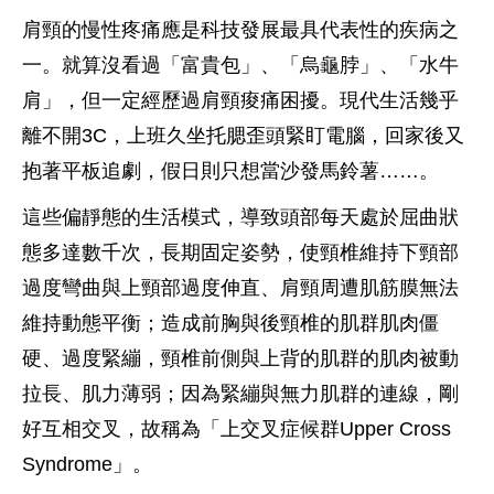
肩頸的慢性疼痛應是科技發展最具代表性的疾病之
一。就算沒看過「富貴包」、「烏龜脖」、「水牛
肩」，但一定經歷過肩頸痠痛困擾。現代生活幾乎
離不開3C，上班久坐托腮歪頭緊盯電腦，回家後又
抱著平板追劇，假日則只想當沙發馬鈴薯……。
這些偏靜態的生活模式，導致頭部每天處於屈曲狀
態多達數千次，長期固定姿勢，使頸椎維持下頸部
過度彎曲與上頸部過度伸直、肩頸周遭肌筋膜無法
維持動態平衡；造成前胸與後頸椎的肌群肌肉僵
硬、過度緊繃，頸椎前側與上背的肌群的肌肉被動
拉長、肌力薄弱；因為緊繃與無力肌群的連線，剛
好互相交叉，故稱為「上交叉症候群Upper Cross
Syndrome」。