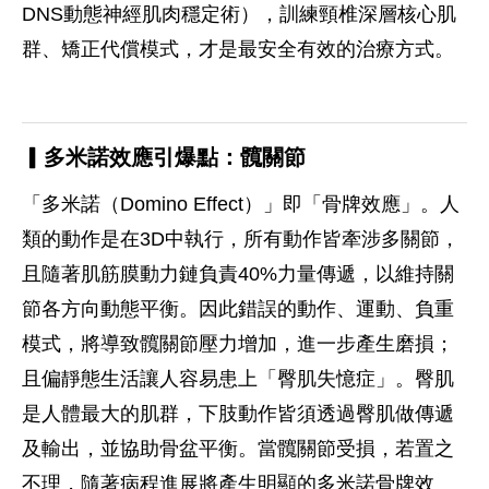
DNS動態神經肌肉穩定術），訓練頸椎深層核心肌
群、矯正代償模式，才是最安全有效的治療方式。
▎多米諾效應引爆點：髖關節
「多米諾（Domino Effect）」即「骨牌效應」。人
類的動作是在3D中執行，所有動作皆牽涉多關節，
且隨著肌筋膜動力鏈負責40%力量傳遞，以維持關
節各方向動態平衡。因此錯誤的動作、運動、負重
模式，將導致髖關節壓力增加，進一步產生磨損；
且偏靜態生活讓人容易患上「臀肌失憶症」。臀肌
是人體最大的肌群，下肢動作皆須透過臀肌做傳遞
及輸出，並協助骨盆平衡。當髖關節受損，若置之
不理，隨著病程進展將產生明顯的多米諾骨牌效