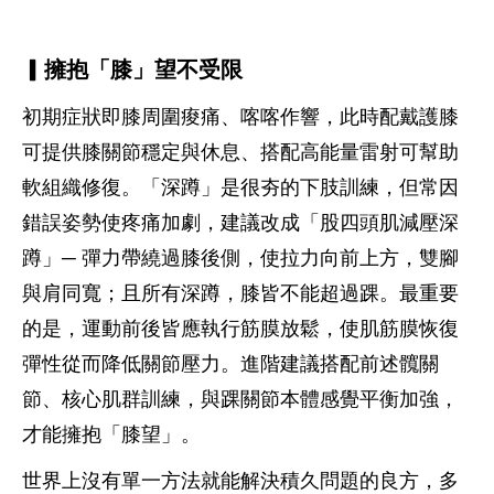
▎擁抱「膝」望不受限
初期症狀即膝周圍痠痛、喀喀作響，此時配戴護膝
可提供膝關節穩定與休息、搭配高能量雷射可幫助
軟組織修復。「深蹲」是很夯的下肢訓練，但常因
錯誤姿勢使疼痛加劇，建議改成「股四頭肌減壓深
蹲」─ 彈力帶繞過膝後側，使拉力向前上方，雙腳
與肩同寬；且所有深蹲，膝皆不能超過踝。最重要
的是，運動前後皆應執行筋膜放鬆，使肌筋膜恢復
彈性從而降低關節壓力。進階建議搭配前述髖關
節、核心肌群訓練，與踝關節本體感覺平衡加強，
才能擁抱「膝望」。
世界上沒有單一方法就能解決積久問題的良方，多