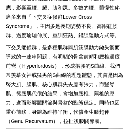
應，影響至腰、腿、膝和踝。多數的腰、髖慢性疼
痛多來自「下交叉症候群Lower Cross
Syndrome」，主因多是長期姿勢不良、高跟鞋族
群、過度瑜珈伸展、重訓狂熱、錯誤運動方式等。
下交叉症候群，是多種肌群與肌筋膜動力鏈失衡而
導致的一連串問題，有明顯的骨盆前傾和腰椎過度
前彎（Ｈyperlordosis），形成摺腰的S曲線。我們
常羨慕女神或猛男的S曲線的理想體態，其實是因為
臀大肌、腹肌、核心肌群失去應有張力，而豎脊
肌、髂腰肌代償的結果，會增加腰椎、薦椎的壓
力，進而影響髖關節與骨盆的動態穩定。同時也因
重心前移，身體為維持平衡，代償產生膝超伸
（Genu Recurvatum），拉扯後膝關節囊。