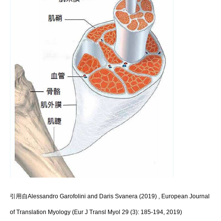
引用自Alessandro Garofolini and Daris Svanera (2019) , European Journal
of Translation Myology (Eur J Transl Myol 29 (3): 185-194, 2019)