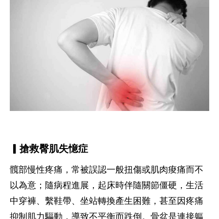
▎搶救臀肌失憶症
髖部慢性疼痛，常被誤認一般扭傷或肌肉痠痛而不
以為意；隨病程進展，起床時伴隨關節僵硬，生活
中穿褲、繫鞋帶、坐站轉換產生困難，甚至因疼痛
抑制肌力驅動，導致不平衡而跌倒。骨盆是連接軀