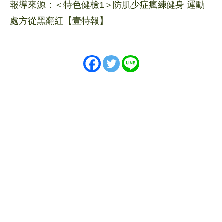
報導來源：＜特色健檢1＞防肌少症瘋練健身 運動
處方從黑翻紅【壹特報】