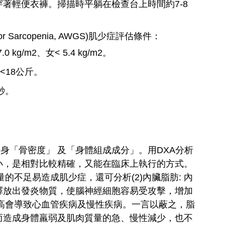
著輕便衣褲。掃描時平躺在檢查台上時間約7-8
for Sarcopenia, AWGS)肌少症評估條件：
kg/m2、女< 5.4 kg/m2。
<18公斤。
秒。
身「骨密度」 及「身體組成成分」。用DXA分析
小，是相對比較精確，又能在臨床上執行的方式。
的不足易造成肌少症，還可分析(2)內臟脂肪: 內
釋放出發炎物質，使腦神經細胞容易受攻擊，增加
過高會導致心血管疾病及慢性疾病。一言以蔽之，脂
而造成身體羸弱及肌肉質量的急、慢性減少，也不