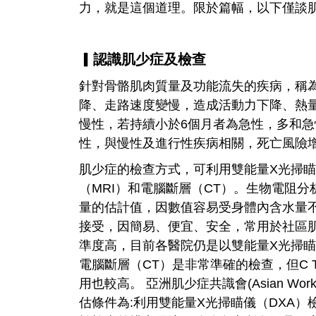
力，就是這個道理。限於篇幅，以下僅談
▎認識肌少症及檢查
針對骨骼肌肉質量及功能流失的疾病，稱為肌少
降、走路速度變慢，造成活動力下降、熱
慢性，若持續小於6個月者為急性，多和急
性，與慢性及進行性疾病相關，死亡風險
肌少症的檢查方式，可利用雙能量X光掃瞄
（MRI）和電腦斷層（CT）。生物電阻分
量的估計值，因數值容易受身體內含水量
接受，因簡易、便宜、安全，常用於社區肌
準度高，目前各醫院仍是以雙能量X光掃瞄
電腦斷層（CT）是非常準確的檢查，但C T
用也較高。 亞洲肌少症共識會(Asian Working 
估條件為:利用雙能量X光掃瞄儀（DXA