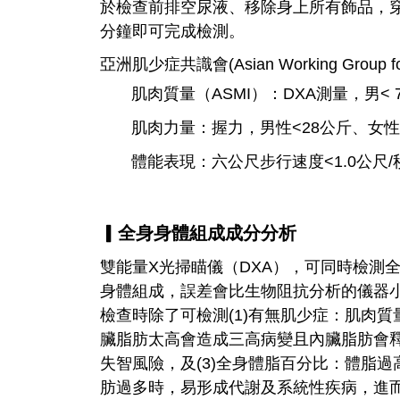
於檢查前排空尿液、移除身上所有飾品，穿
分鐘即可完成檢測。
亞洲肌少症共識會(Asian Working Group 
肌肉質量（ASMI）：DXA測量，男< 7.0 
肌肉力量：握力，男性<28公斤、女性
體能表現：六公尺步行速度<1.0公尺/
▎全身身體組成成分分析
雙能量X光掃瞄儀（DXA），可同時檢測全
身體組成，誤差會比生物阻抗分析的儀器
檢查時除了可檢測(1)有無肌少症：肌肉質量
臟脂肪太高會造成三高病變且內臟脂肪會
失智風險，及(3)全身體脂百分比：體脂
肪過多時，易形成代謝及系統性疾病，進