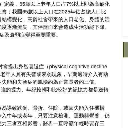
）定義，65歲以上老年人口占7%以上即為高齡化
社會；我國65歲以上人口在2025年估占總人口比
口結構變化，高齡社會帶來的人口老化、身體的活
強度逐漸流失，其伴隨而來會造成生活功能下降、
少症及衰弱症變得至關重要。
衰退症（physical cognitive decline
一至二成老年人具有失智或衰弱現象，早期適時介入有助
生失能和失智症的風險約為正常長者的三倍。
較強的握力、年紀較輕和比較好的記憶力都是逆轉
容易導致跌倒、骨折、住院，或因失能入住機構
步入中年或老年，只要注意檢測、運動與營養，仍
經力三者互相影響，醫界一直呼籲年輕時要存三