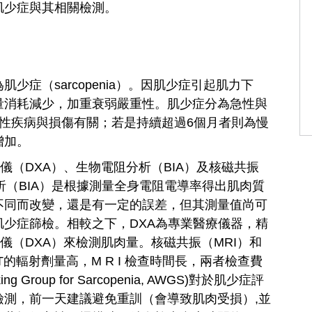
肌少症與其相關檢測。
症（sarcopenia）。因肌少症引起肌力下
量消耗減少，加重衰弱嚴重性。肌少症分為急性與
性疾病與損傷有關；若是持續超過6個月者則為慢
增加。
儀（DXA）、生物電阻分析（BIA）及核磁共振
析（BIA）是根據測量全身電阻電導率得出肌肉質
不同而改變，還是有一定的誤差，但其測量值尚可
少症篩檢。相較之下，DXA為專業醫療儀器，精
儀（DXA）來檢測肌肉量。核磁共振（MRI）和
的輻射劑量高，M R I 檢查時間長，兩者檢查費
Group for Sarcopenia, AWGS)對於肌少症評
）檢測，前一天建議避免重訓（會導致肌肉受損）,並