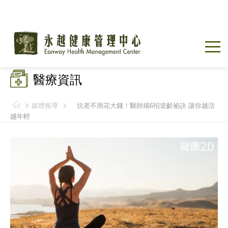
醫療資訊
媒體報導
抗老不用花大錢！醫師揭6招逆齡祕訣 讓你越活
越年輕