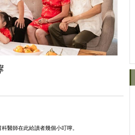
嚀
胃科醫師在此給讀者幾個小叮嚀。