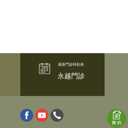
隊
永越門診