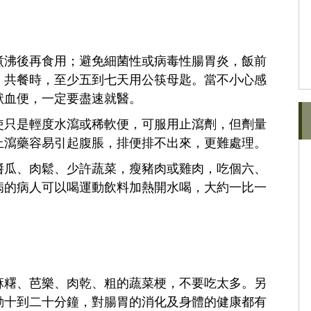
煮沸後再食用；避免細菌性或病毒性腸胃炎，飯前
，共餐時，至少五到七天用公筷母匙。當不小心感
狀血便，一定要盡速就醫。
使只是輕度水瀉或稀軟便，可服用止瀉劑，但劑量
止瀉藥容易引起腹脹，排便排不出來，更難處理。
醬瓜、肉鬆、少許蔬菜，瘦豬肉或雞肉，吃個六、
病的病人可以喝運動飲料加熱開水喝，大約一比一
麻糬、芭樂、肉乾、粗的蔬菜梗，不要吃太多。另
動十到二十分鐘，對腸胃的消化及身體的健康都有