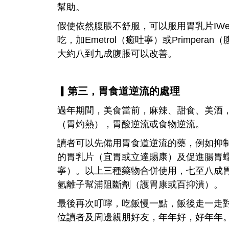
幫助。
假使依然腹脹不舒服，可以服用胃乳片IWel
吃，加Emetrol（癒吐寧）或Primper
大約八到九成腹脹可以改善。
▎第三，胃食道逆流的處理
過年期間，美食當前，麻辣、甜食、美酒
（胃灼熱），胃酸逆流或食物逆流。
讀者可以先備用胃食道逆流的藥，例如抑制胃
的胃乳片（宜胃或立達賜康）及促進腸胃
寧）。以上三種藥物合併使用，七至八成
氫離子幫浦阻斷劑（護胃康或百抑潰）。
最後再次叮嚀，吃飯慢一點，飯後走一走
位讀者及周邊親朋好友，年年好，好年年