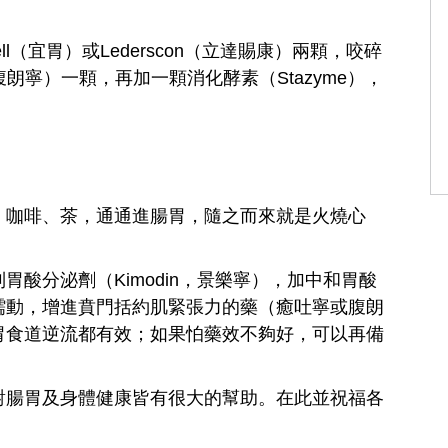
l（宜胃）或Lederscon（立達賜康）兩顆，咬碎
an（腹朗寧）一顆，再加一顆消化酵素（Stazyme），
，咖啡、茶，通通進腸胃，隨之而來就是火燒心
酸分泌劑（Kimodin，景樂寧），加中和胃酸
蠕動，增進賁門括約肌緊張力的藥（癒吐寧或腹朗
胃食道逆流都有效；如果怕藥效不夠好，可以再備
對腸胃及身體健康皆有很大的幫助。在此並祝福各
。