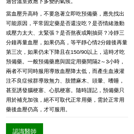
適合溫室效應下多變的氣候。
當血壓升高時，不要急著立即吃預備藥，應先找出
可能原因，平常固定藥是否還沒吃？是否情緒激動
或壓力太大、太緊張？是否熬夜或剛抽菸？冷靜三
分鐘再量血壓，如果仍高，等平靜心情2分鐘後再量
第三次，如果仍未下降且在150/90以上，這時才吃
預備藥。一般預備藥應與固定用藥間隔2～3小時，
兩者不可同時服用導致血壓降太低，而產生血液灌
注不良症候群導致無力、肢體麻木、頭暈、嗜睡，
甚至誘發腦梗塞、心肌梗塞。隨時謹記，預備藥只
用於補充加強，絕不可取代正常用藥，需於正常用
藥後血壓仍高，才可服用。
認識醫師