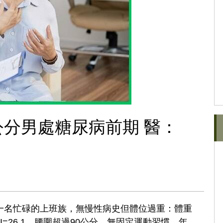
公分男處糖尿病前期 醫：
一名忙碌的上班族，無慢性病史但體位過重：體重
MI=26.1，腰圍超過90公分，無固定運動習慣。年