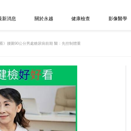
最新消息
關於永越
健康檢查
影像醫學
看》腰圍90公分男處糖尿病前期 醫：先控制體重