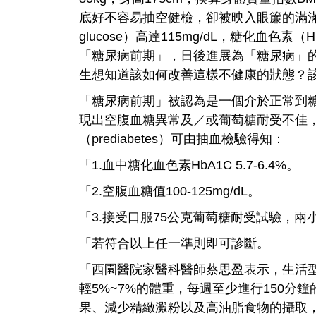
底好不容易抽空健檢，卻被映入眼簾的滿
glucose）高達115mg/dL，糖化血色
「糖尿病前期」，日後進展為「糖尿病」
生想知道該如何改善這樣不健康的狀態？
「糖尿病前期」被認為是一個介於正常到
現出空腹血糖異常及／或葡萄糖耐受不佳
（prediabetes）可由抽血檢驗得知：
「1.血中糖化血色素HbA1C 5.7-6.4%。
「2.空腹血糖值100-125mg/dL。
「3.接受口服75公克葡萄糖耐受試驗，兩小時後
「若符合以上任一準則即可診斷。
「西園醫院家醫科醫師蔡思盈表示，生活
輕5%~7%的體重，每週至少進行150分
果、減少精緻澱粉以及高油脂食物的攝取