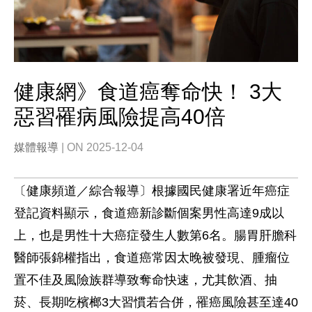
健康網》食道癌奪命快！ 3大
惡習罹病風險提高40倍
媒體報導
| ON 2025-12-04
〔健康頻道／綜合報導〕根據國民健康署近年癌症
登記資料顯示，食道癌新診斷個案男性高達9成以
上，也是男性十大癌症發生人數第6名。腸胃肝膽科
醫師張錦權指出，食道癌常因太晚被發現、腫瘤位
置不佳及風險族群導致奪命快速，尤其飲酒、抽
菸、長期吃檳榔3大習慣若合併，罹癌風險甚至達40