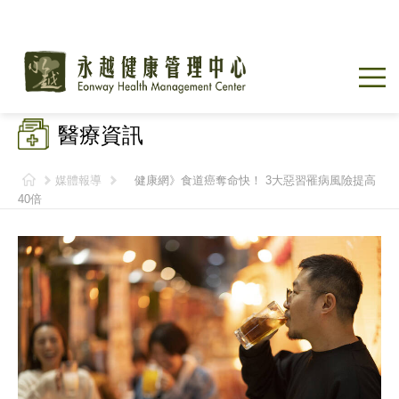
醫療資訊
媒體報導
健康網》食道癌奪命快！ 3大惡習罹病風險提高
40倍