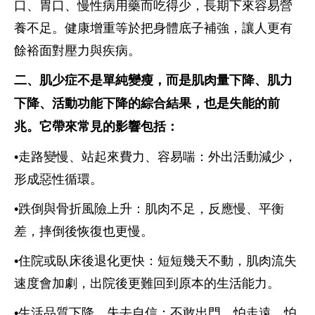
口、胃口、慢性病用藥而吃得少，長期下來容易營
養不足。健康增重等於把身體底子補強，讓人更有
餘裕面對壓力與疾病。
二、肌少症不是單純變瘦，而是肌肉量下降、肌力
下降、活動功能下降的綜合結果，也是失能的前
兆。它帶來常見的影響包括：
•走路變慢、站起來費力、容易喘：外出活動減少，
形成惡性循環。
•跌倒與骨折風險上升：肌肉不足，反應慢、平衡
差，摔倒後恢復也更慢。
•住院或臥床後退化更快：短短幾天不動，肌肉流失
速度會加劇，出院後更難回到原本的生活能力。
•生活品質下降、失去自信：不敢出門、怕走遠、怕