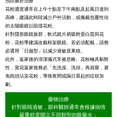
預防勝於治療
花粉濃度通常在上午十點至下午兩點及起風日達到
高峰，建議此時段減少戶外活動，或佩戴包覆性佳
的太陽眼鏡以阻擋花粉。
針對隱形眼鏡族群，軟式鏡片易吸附蛋白質與花
粉，花粉季建議改戴框架眼鏡。若必須配戴，請務
必選用「日拋型」以減少過敏原累積。
此外，返家後的清潔儀式常被忽略。花粉極具黏附
性，賞花返家後務必「先洗澡、洗頭」再就寢，避
免枕頭沾染花粉，導致夜間或隔日晨起的症狀加
劇。
藥物治療
針對眼睛過敏，眼科醫師通常會根據病情
嚴重程度開立不同類型的眼藥水：