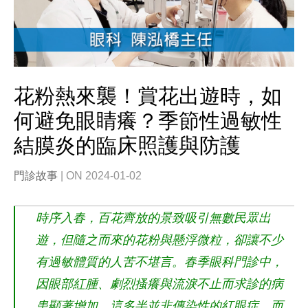
花粉熱來襲！賞花出遊時，如
何避免眼睛癢？季節性過敏性
結膜炎的臨床照護與防護
門診故事
| ON 2024-01-02
時序入春，百花齊放的景致吸引無數民眾出
遊，但隨之而來的花粉與懸浮微粒，卻讓不少
有過敏體質的人苦不堪言。春季眼科門診中，
因眼部紅腫、劇烈搔癢與流淚不止而求診的病
患顯著增加，這多半並非傳染性的紅眼症，而