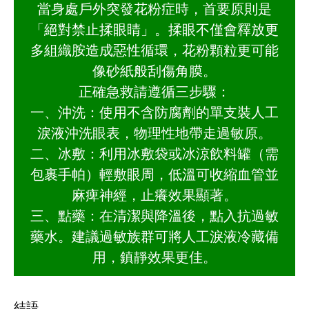
當身處戶外突發花粉症時，首要原則是
「絕對禁止揉眼睛」。揉眼不僅會釋放更
多組織胺造成惡性循環，花粉顆粒更可能
像砂紙般刮傷角膜。
正確急救請遵循三步驟：
一、沖洗：使用不含防腐劑的單支裝人工
淚液沖洗眼表，物理性地帶走過敏原。
二、冰敷：利用冰敷袋或冰涼飲料罐（需
包裹手帕）輕敷眼周，低溫可收縮血管並
麻痺神經，止癢效果顯著。
三、點藥：在清潔與降溫後，點入抗過敏
藥水。建議過敏族群可將人工淚液冷藏備
用，鎮靜效果更佳。
結語