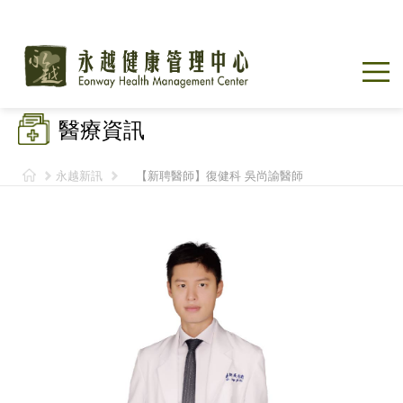
醫療資訊
永越新訊
【新聘醫師】復健科 吳尚諭醫師