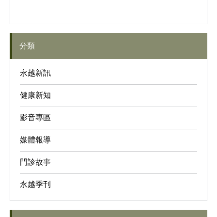
分類
永越新訊
健康新知
影音專區
媒體報導
門診故事
永越季刊