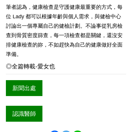
筆者認為，健康檢查是守護健康最重要的方式，每
位 Lady 都可以根據年齡與個人需求，與健檢中心
討論出一個專屬自己的健檢計劃。不論事從乳房檢
查到骨質密度篩查，每一項檢查都是關鍵，還沒安
排健康檢查的妳，不如趕快為自己的健康做好全面
準備。
◎全篇轉載-愛女也
新聞出處
認識醫師