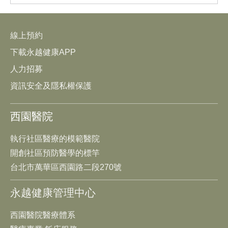
線上預約
下載永越健康APP
人力招募
資訊安全及隱私權保護
西園醫院
執行社區醫療的模範醫院
開創社區預防醫學的標竿
台北市萬華區西園路二段270號
永越健康管理中心
西園醫院醫療體系