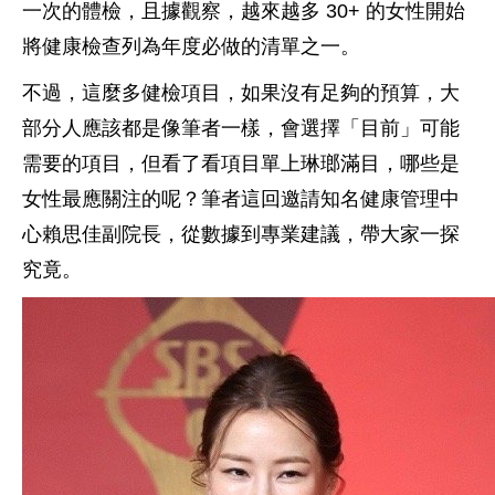
一次的體檢，且據觀察，越來越多 30+ 的女性開始
將健康檢查列為年度必做的清單之一。
不過，這麼多健檢項目，如果沒有足夠的預算，大
部分人應該都是像筆者一樣，會選擇「目前」可能
需要的項目，但看了看項目單上琳瑯滿目，哪些是
女性最應關注的呢？筆者這回邀請知名健康管理中
心賴思佳副院長，從數據到專業建議，帶大家一探
究竟。