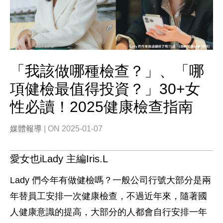
「我該做哪種檢查？」、「哪
項健檢最值得投資？」30+女
性必讀！2025健康檢查指南
媒體報導
| ON 2025-01-07
愛女也iLady 主編Iris.L
Lady 們今年有做健檢嗎？一般公司行號大部分是兩
年替員工安排一次健康檢查，不過近年來，隨著國
人健康意識的提高，大部分的人都會自行安排一年