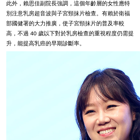
此外，賴思佳副院長強調，這個年齡層的女性應特
別注意乳房超音波與子宮頸抹片檢查。有賴於衛福
部國健署的大力推廣，使子宮頸抹片的普及率較
高，不過 40 歲以下對於乳房檢查的重視程度仍需提
升，能提高乳癌的早期診斷率。