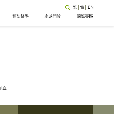
繁
简
EN
預防醫學
永越門診
國際專區
抽血…