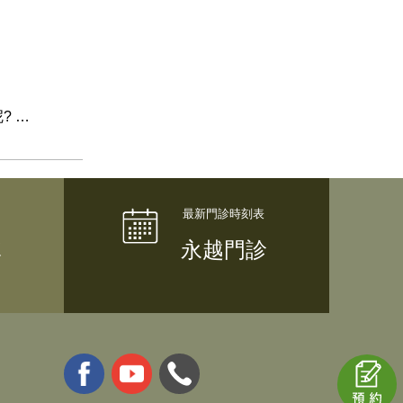
? …
隊
永越門診