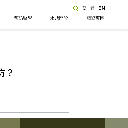
繁
简
EN
預防醫學
永越門診
國際專區
防？