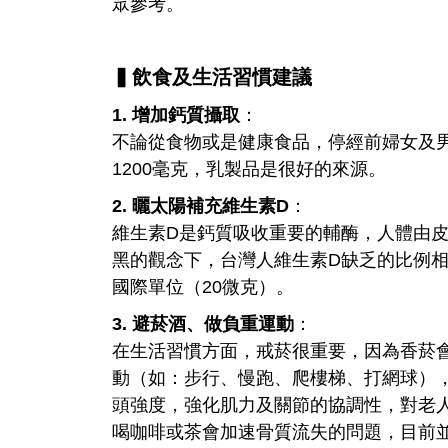
眾參考。
▍飲食及生活習慣建議
1. 增加鈣質攝取
：
不論從食物或是健康食品，停經前婦女及男
1200毫克，乳製品是很好的來源。
2. 曬太陽補充維生素
D
：
維生素D是鈣質吸收重要的輔酶，人體由
黑的觀念下，台灣人維生素D缺乏的比例相
國際單位（20微克）。
3. 避菸酒、做負重運動
：
在生活習慣方面，戒菸很重要，因為香菸
動（如：步行、慢跑、爬樓梯、打網球），
頭強度，強化肌力及關節的協調性，對老
喝咖啡或茶會加速骨質流失的問題，目前