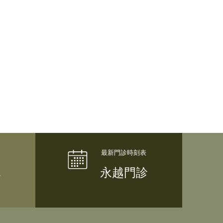
隊
永越門診