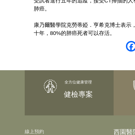
受試者進行五年的追蹤，接受CT掃描的人有
肺癌。
康乃爾醫學院克勞蒂婭．亨希克博士表示
十年，80%的肺癌死者可以存活。
健檢專案
西園醫
線上預約