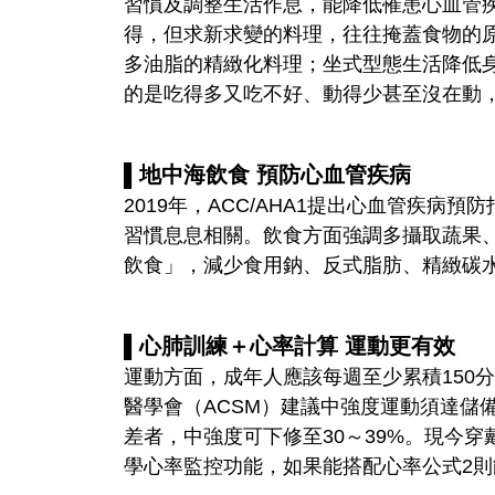
習慣及調整生活作息，能降低罹患心血管
得，但求新求變的料理，往往掩蓋食物的
多油脂的精緻化料理；坐式型態生活降低
的是吃得多又吃不好、動得少甚至沒在動
▌地中海飲食
預防心血管疾病
2019年，ACC/AHA
1
提出心血管疾病預防
習慣息息相關。飲食方面強調多攝取蔬果
飲食」，減少食用鈉、反式脂肪、精緻碳
▌心肺訓練＋心率計算
運動更有效
運動方面，成年人應該每週至少累積150
醫學會（ACSM）建議中強度運動須達儲備
差者，中強度可下修至30～39%。現今
學心率監控功能，如果能搭配心率公式
2
則