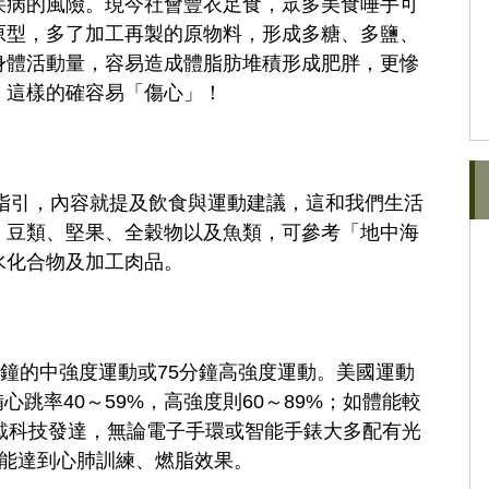
疾病的風險。現今社會豐衣足食，眾多美食唾手可
原型，多了加工再製的原物料，形成多糖、多鹽、
身體活動量，容易造成體脂肪堆積形成肥胖，更慘
，這樣的確容易「傷心」！
指引，內容就提及飲食與運動建議，這和我們生活
、豆類、堅果、全穀物以及魚類，可參考「地中海
水化合物及加工肉品。
分鐘的中強度運動或75分鐘高強度運動。美國運動
心跳率40～59%，高強度則60～89%；如體能較
穿戴科技發達，無論電子手環或智能手錶大多配有光
能達到心肺訓練、燃脂效果。