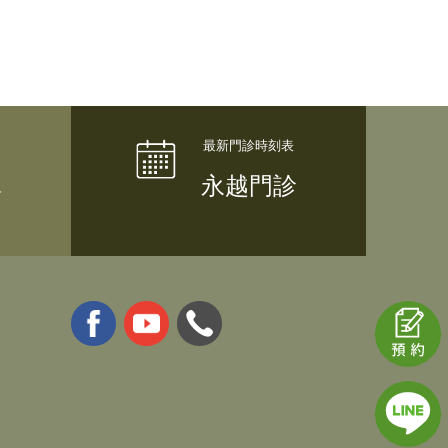
隊
永越門診