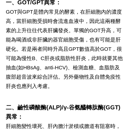
一、GOT/GPT異常：
GOT與GPT是體內常見的酵素，在肝細胞內的濃度
高，當肝細胞受損時會流進血液中，因此這兩種酵
素的上升往往代表肝臟發炎。單獨的GOT升高，可
能為喝酒或非肝臟的器官細胞受傷，也有可能是肝
硬化。若是兩者同時升高且GPT數值高於GOT，很
可能為慢性B、C肝炎或脂肪性肝炎，此時就要其他
抽血(如HBsAg、anti-HCV)、檢測血糖、血脂肪及
腹部超音波來綜合評估。另外藥物性及自體免疫性
肝炎也應列入考慮。
二、鹼性磷酸酶(ALP)/γ-谷氨醯轉肽酶(GGT)
異常：
肝細胞變性壞死、肝內膽汁淤積或膽道有阻塞時，