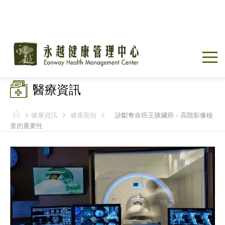
醫療資訊
健康資訊
健康新知
診斷奪命癌王胰臟癌－高階影像檢
查的重要性