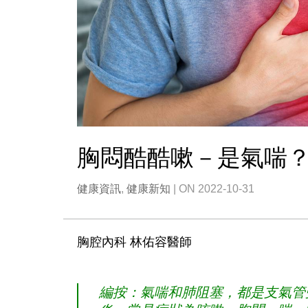
胸悶酷酷嗽－是氣喘
健康資訊
,
健康新知
| ON 2022-10-31
胸腔內科 林佑容醫師
編按：氣喘和肺阻塞，都是支氣管