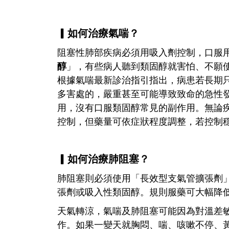
▎如何治療氣喘？
阻塞性肺部疾病必須用吸入劑控制，口服
醇
」，有些病人聽到類固醇就害怕、不願
根據氣喘最新診治指引指出，病患若長期
多害處的，嚴重甚至可能導致致命的急性
用，沒有口服類固醇常見的副作用。無論
控制，但藥量可依症狀程度調整，若控制
▎如何治療肺阻塞？
肺阻塞則必須使用「長效型支氣管擴張劑
張劑或吸入性類固醇。規則服藥可大幅降
天氣轉涼，氣喘及肺阻塞可能因為對溫差
作。如果一變天就胸悶、喘、咳嗽不停、