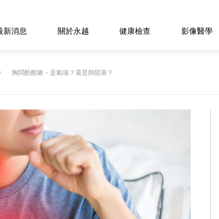
最新消息
關於永越
健康檢查
影像醫學
胸悶酷酷嗽－是氣喘？還是肺阻塞？