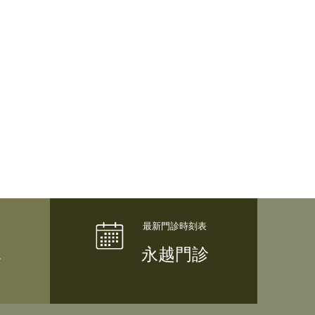
隊
永越門診