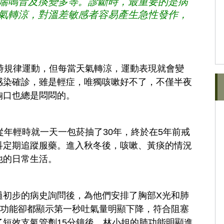
喘鳴音及痰變多等。診斷時，最重要的是病
氣轉涼，對溫差敏感者容易產生急性發作，
時規律運動，但每當天氣轉涼，運動表現就會變
感染確診，雖是輕症，唯獨咳嗽好不了，不僅半夜
胸口也總是悶悶的。
從年輕時就一天一包菸抽了30年，終於在5年前戒
科定期追蹤服藥。進入秋冬後，咳嗽、黃痰的情況
他的日常生活。
過初步的病史詢問後，為他們安排了胸部X光和肺
肺功能卻都顯示第一秒吐氣量明顯下降，符合阻塞
短效支氣管劑15分鐘後，林小姐的肺功能明顯進