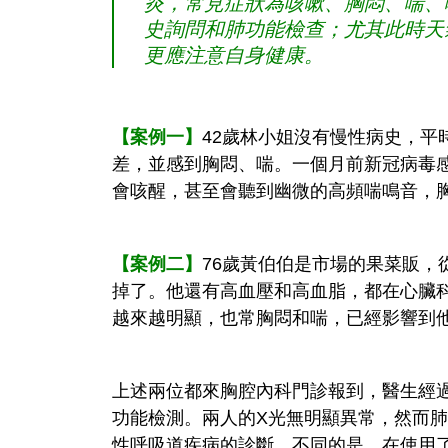
炎，常見症狀為咳嗽、胸悶、喘、
史詢問和肺功能檢查；尤其此時天
更應注意自身健康。
【案例一】
42歲林小姐沒有慢性病史，平
差，並感到胸悶、喘。一個月前新冠病毒
會咳醒，甚至會聽到幽微的高頻喘鳴音，
【案例二】
76歲黃伯伯是市場的果菜販，
掉了。他還有高血壓和高血脂，都在心臟
越來越明顯，也常胸悶和喘，已經影響到
上述兩位都來胸腔內科門診報到，醫生經
功能檢測。兩人的X光無明顯異常，然而
性呼吸道疾病的診斷。不同的是，在使用了