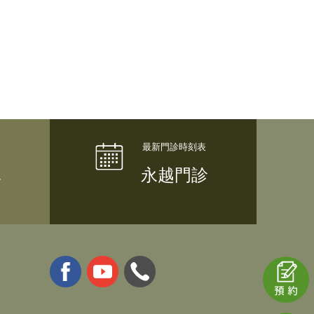
隊
永越門診