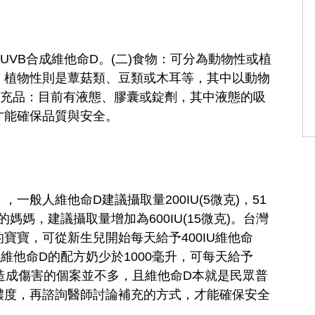
UVB合成維他命D。(二)食物：可分為動物性或植
，植物性則是蕈菇類、豆類或木耳等，其中以動物
補充品：目前有液態、膠囊或錠劑，其中液態的吸
才能確保品質與安全。
般人維他命D建議攝取量200IU(5微克)，51
乳的媽媽，建議攝取量增加為600IU(15微克)。台灣
寶寶，可從新生兒開始每天給予400IU維他命
維他命D的配方奶少於1000毫升，可每天給予
而造成傷害的個案並不多，且維他命D本就是民眾普
濃度，再諮詢醫師討論補充的方式，才能確保安全