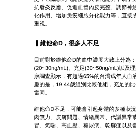
抗發炎反應、促進血管內皮完整、調節神
化作用、增加免疫細胞分化能力等，直接
重視。
▎維他命D，很多人不足
目前對於維他命D的血中濃度大致上分為：嚴重缺乏
(20~30ng/mL)、充足(30~50ng/mL
康調查顯示，有超過65%的台灣成年人血
趣的是，19-44歲組別比較他組，充足
雷同。
維他命D不足，可能會引起身體的多種狀
肉無力、皮膚問題、情緒異常、代謝異常
冒、氣喘、高血壓、糖尿病、乾癬症以及