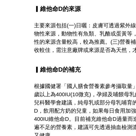
▎維他命D的來源
主要來源包括(一)日曬：皮膚可透過紫外線
物性來源，動物性有魚類、乳酪或蛋黃等
性的來源含量較高，較為推薦。(三)營養
收較佳，需注意廠牌或來源是否為天然，
▎維他命D的補充
根據國健署「國人膳食營養素參考攝取量」，一
歲以上為400IU(10微克)，孕婦及哺餵母
兒科醫學會建議，純母乳或部分母乳哺育的
D，飲用配方奶的兒童，如果每日食用加強
400IU維他命D。目前補充維他命D過量
遍不足的營養素，建議可先透過抽血檢測
又健康。