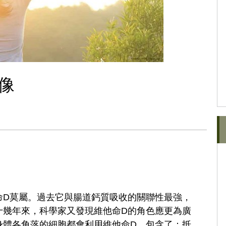
像
命D莫屬。過去它與腸道鈣質吸收的關聯性最強，
十幾年來，科學家又發現維他命D的角色應更為廣
身體各角落的細胞都會利用維他命D，包含了：抵