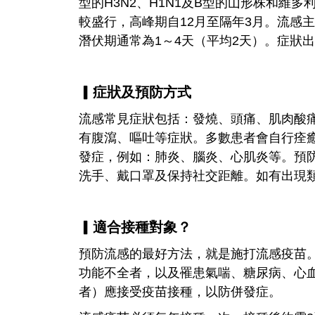
型的H3N2、H1N1及B型的山形株和維
較盛行，高峰期自12月至隔年3月。流感
潛伏期通常為1～4天（平均2天）。症狀出
▎症狀及預防方式
流感常見症狀包括：發燒、頭痛、肌肉酸
有腹瀉、嘔吐等症狀。多數患者會自行痊癒
發症，例如：肺炎、腦炎、心肌炎等。預
洗手、戴口罩及保持社交距離。如有出現
▎適合接種對象？
預防流感的最好方法，就是施打流感疫苗。
功能不全者，以及罹患氣喘、糖尿病、心血
者）應接受疫苗接種，以防併發症。