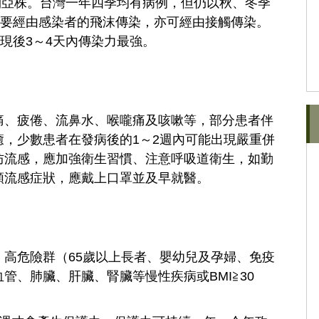
多利亞株。台灣一年四季均有病例，但仍以秋、冬季
主要經由感染者的飛沫傳染，亦可經由接觸傳染。
現後3～4天內傳染力最強。
痛、疲倦、流鼻水、喉嚨痛及咳嗽等，部分患者伴
，少數患者在發病後的1～2週內可能出現嚴重併
防流感，應加強衛生習慣、注意呼吸道衛生，如勤
類流感症狀，應戴上口罩並及早就醫。
高危險群（65歲以上長者、嬰幼兒及孕婦、免疫
管、肺臟、肝臟、腎臟等慢性疾病或BMI≧30