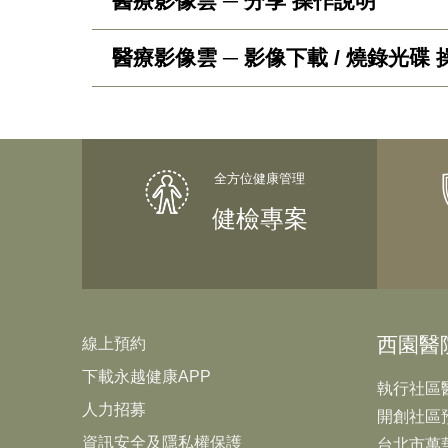
醫療影像雲 ─ 分享 操作說明
永越APP【醫療影像雲】，高解析度的影
iOS作業系統：
https://pse.is/3bw99x
以開啟使用。
醫療影像雲 ─ 影像下載 / 燒錄光碟
永越APP【醫療影像雲】，高解析度的影
本人到館於一樓櫃檯簽署「雲端授權書」
操作說明
永越APP【醫療影像雲】，高解析度的影
1. APP首頁點選【醫療影像雲】
人到館於一樓櫃檯簽署「雲端授權書」，
操作說明
※此功能自2022年6月8日啟用，適用於202
1.(民眾) 前往醫療院所後，開啟AP
健檢專案
操作說明
1. APP首頁點選【醫療影像雲】
西園醫
線上預約
下載永越健康APP
執行社區
人力招募
開創社區
資訊安全及隱私權保護
台北市萬