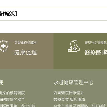
像，具醫療判讀價值，提供線上查閱功能。因個人醫療資
 操作說明
像，具醫療判讀價值，提供線上分享功能，方便民眾於院
，以開啟使用。
像，具醫療判讀價值，提供影像下載/燒錄光碟的功能，
以開啟使用。
2年4月1日後的健檢貴賓（健檢報告產出後即可使用）
P，點選【醫療影像雲】
健康促進
醫療團
院
永越健康管理中心
醫療的模範醫院
西園醫院醫療體系
預防醫學的標竿
醫療專業 飯店服務
華區西園路二段270號
台北市萬華區西園路二段189號