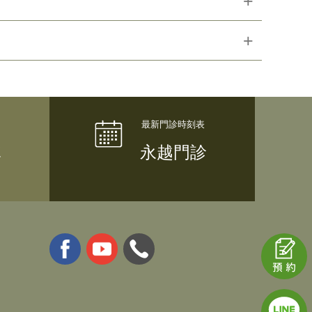
訊依相關法規，需本人簽署「雲端授權書」，
外就醫使用。因個人醫療資訊依相關法規，需
供民眾保存。因個人醫療資訊依相關法規，需本
隊
永越門診