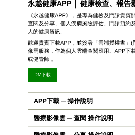
永越健康APP │ 健康檢查
、報告
《永越健康APP》，是專為健檢及門診貴賓開
查閱及分享、個人疾病風險評估、門診預約及
人的健康資訊。
歡迎貴賓下載APP，並簽署「雲端授權書」
像雲服務，作為個人雲端查閱應用。APP下載諮詢
或健管師 。
DM下載
APP下載 ─ 操作說明
醫療影像雲 ─ 查閱 操作說明
APP下載連結
Andriod 作業系統：
https://pse.is/3clhfm