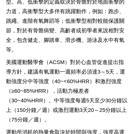
型。高、低衝擊的定義取決於骨骼對於地面衝擊的
力道，高衝擊型大多伴有跳躍動作，例如：跑步、
跳繩、進階有氧舞蹈等；低衝擊型相對較能保護關
節，對於有骨骼病變、高齡者或初學者來說相對安
全，包含健走、腳踏車、滑步機、游泳及水中有氧
等。
美國運動醫學會（ACSM）對於心血管促進提出指
導方針，建議有氧運動一週頻率必須達3～5天，運
動強度分中等強度（40~<60%HRR）和激烈強度
（≥60~85%HRR），活動力極差者
（30~40%HRR）。中等強度每週5天至少30分鐘以
上（150分鐘／週）或激烈運動3天20～25分鐘以上
（75分鐘／週）。
運動所消耗的熱量會取決於時間與強度，強度高運