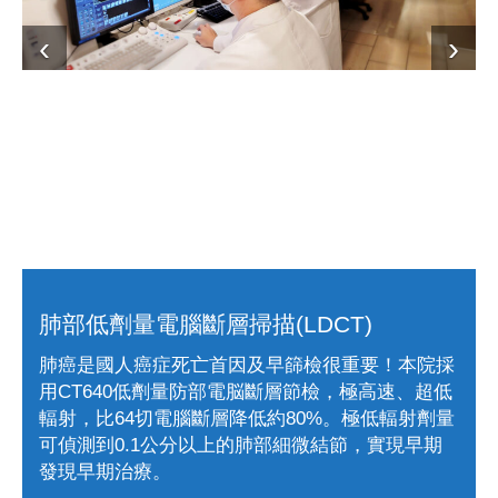
肺部低劑量電腦斷層掃描(LDCT)
肺癌是國人癌症死亡首因及早篩檢很重要！本院採
用CT640低劑量防部電脳斷層節檢，極高速、超低
輻射，比64切電腦斷層降低約80%。極低輻射劑量
可偵測到0.1公分以上的肺部細微結節，實現早期
發現早期治療。