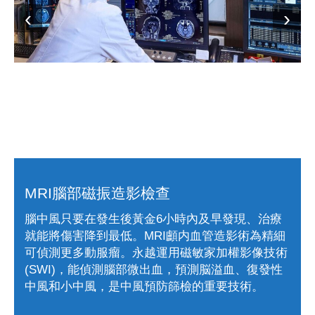
MRI腦部磁振造影檢查
腦中風只要在發生後黃金6小時內及早發現、治療
就能將傷害降到最低。MRI顱内血管造影術為精細
可偵測更多動服瘤。永越運用磁敏家加權影像技術
(SWI)，能偵測腦部微出血，預測脳溢血、復發性
中風和小中風，是中風預防篩檢的重要技術。