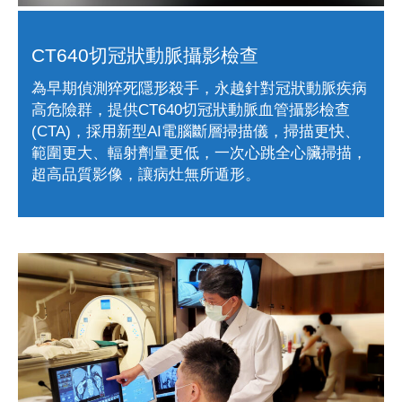
CT640切冠狀動脈攝影檢查
為早期偵測猝死隱形殺手，永越針對冠狀動脈疾病
高危險群，提供CT640切冠狀動脈血管攝影檢查
(CTA)，採用新型AI電腦斷層掃描儀，掃描更快、
範圍更大、輻射劑量更低，一次心跳全心臟掃描，
超高品質影像，讓病灶無所遁形。