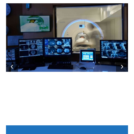
免切片、非侵入性、無輻射，精準、快速，以
瘤影像強化技術LCI、BLI、FICE等系統，提供
優異精細的超高品質影像，讓病灶無所遁形。
●
超大孔徑(71cm)及短磁體(1.4m)設計
：減少
數字量化顯示，一站式完成分析，可作為後續
光學染色、強化腫瘤血管影像等功能，以利早
●
極高速
：掃描心臟一圈僅0.275秒，比上一代
因空間狹窄造成焦慮感。
永越健康管理中心所引進的TOSHIBA Aplio XG
追蹤及治療成效的客觀依據。與新型超音波結
期辨識粘膜表層癌病變。並設有內視鏡電燒切
快20%，大幅縮短檢查時間
●
超大掃描範圍 (55×55×50 cm)
：減少掃描所
超音波掃描儀，是該系列儀器中超高階機種，
合，一站式即可完成腹部器官腫瘤掃描、肝纖
除設備，可一併進行息肉切除治療及切片診
乳房X光攝影是一種經特殊設計檢查乳房的機
●
微劑量
：比傳統CT，最高可降低88%輻射劑
需時間，增加檢查效率。
在解像力、敏感度、影像視野擴大延伸性都有
維化量化及脂肪肝量化分析，將肝纖維化及脂
斷。全面單次使用電燒環、切片夾及止血夾等
骨質疏鬆症是65歲以上老人常見慢性病的第四
器，是目前國際上認可，針對早期乳癌最有效
量
●
提供全身性腫瘤偵測新技術
：分子擴散加權
傑出性能，可廣泛應用在腹部、乳房、以及甲
肪肝程度以數字量化顯示，可作為追蹤及治療
設備，提供最高規格感染防治手段。
位，研究也指出，台灣髖骨骨折發生率是亞洲
的篩檢工具。它利用低劑量Ｘ光系統和高對
●
更舒適
：78公分超大孔徑，獨家斜口外坦式
影像技術(DWI)。
狀腺檢查，為醫師診斷上的利器。
成效的客觀依據。儀器升級，為健康嚴格做好
區第一名，全世界第九名。目前國際標準測量
比、高解析技術將乳房做更清楚的顯影；能捕
機架，可做±30度斜頃，更安全
●
提供MR劇院影音視聽服務
：帶來尖端科技與
把關。
骨質疏鬆症以中軸型雙能量X光骨質密度吸收儀
捉到初期細微的乳房病徵細節，是篩檢乳房疾
視聽享受的極緻饗宴。
→
Canon (Aquilion ONE PRISM) CT640 更多特色
了解更多檢測
(DXA)為最準確的機器，本院採用新型「全身
病及乳癌之利器。
說明
型雙能骨密X光機」(Discovery Wi)，利用極低
本院引進最新乳房成像【數位乳房X光機】攝影
輻射劑量，有效診斷骨質疏鬆症及評估骨折風
設備，其特點為：
險，亦可計算肌肉量及脂肪分佈，評估肌少症
●由女性專業放射師全程服務。
風險。
●多點式自動化曝光裝置，減少X光曝射，並提