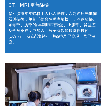
高精確的診斷影像。
CT、MRI腫瘤篩檢
●攝影速度快、輻射劑量低、影像品質高。
惡性腫瘤年年蠑聯十大死因榜首，永越運用先進備
●專為東方人體形設計的檢查裝置。
器與技術，規劃「整合性腫瘤篩檢」，涵蓋腦部、
頭頸部、胸部(含早期肺癌篩檢)、上腹部、骨盆腔
及全身脊椎，並加入「分子擴散加權影像技術
(DWI)」，提高診斷率，使癌症及早發現、及早治
療。