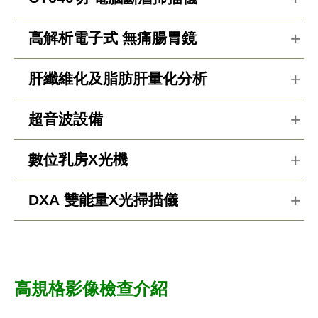
高解析電子式 無痛腸胃鏡
肝纖維化及脂肪肝量化分析
超音波設備
永越引進二台新型磁振造影(MRI) – Canon
數位乳房
X
光機
Vantage Orian 1.5T，低噪音、超大71公分孔
徑、超大掃描範圍，可縮短檢查時間，是腫瘤
DXA 雙能量X光掃描儀
永越引進超世代新型 – Canon (Aquilion ONE
篩檢的精密利器。另配備AI數位組像系統及MR
PRISM) CT640，全景式多能譜AI電腦斷層掃
劇院影音設備，為受檢者帶來科技視聽的極致
描儀；極高速、微劑量、更舒適，超低輻射劑
饗宴。
本中心使用富士能(FUJIFILM)新型主機，擁有
量和低顯影劑，提供非侵入性心臟冠狀動脈及
高規格影像檢查介紹
●
獨家硬體降噪技術
：大幅降低噪音，提升受
極高解像力，搭配高解析度內視鏡及最夯的腫
早期肺癌篩檢，搭配全自動劑量調控技術，更
檢者的舒適性。