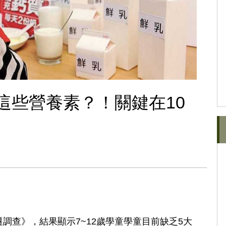
這些營養素？！關鍵在10
調查》，結果顯示7~12歲學童學童目前缺乏5大