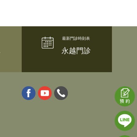
隊
永越門診