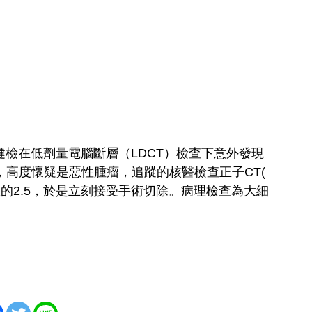
健檢在低劑量電腦斷層（LDCT）檢查下意外發現
節，高度懷疑是惡性腫瘤，追蹤的核醫檢查正子CT(
於正常值的2.5，於是立刻接受手術切除。病理檢查為大細