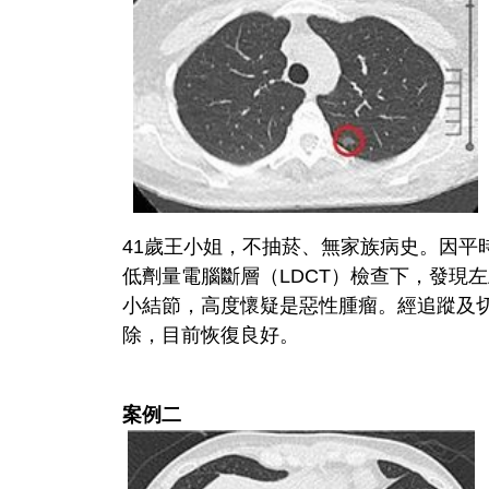
41歲王小姐，不抽菸、無家族病史。因平
低劑量電腦斷層（LDCT）檢查下，發現
小結節，高度懷疑是惡性腫瘤。經追蹤及
除，目前恢復良好。
案例二