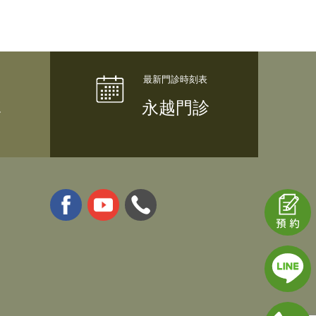
隊
永越門診