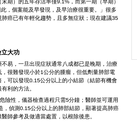
末期）的五年存活率僅9.1%，而第一期（早期）
；因此，個案能及早發現，及早治療很重要。」很多
肺癌已有年輕化趨勢，且多無症狀；現在建議35
。
檢立大功
斷不易，一旦出現症狀通常八成都已是晚期，治療
低，很難發現小於1公分的腫瘤，但低劑量肺部電
，可以發現0.15公分以上的小結節（結節有機會
最有利的方法。
無危險性，儀器檢查過程只需5分鐘；醫師並可運用
造，偵測0.15公分以上的肺部結節，顯著提高肺癌
供醫師參考及做適當處置，以根除後患。