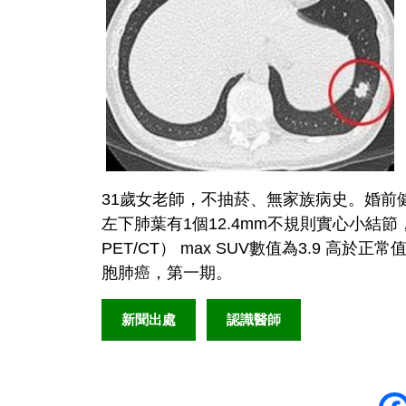
31歲女老師，不抽菸、無家族病史。婚前
左下肺葉有1個12.4mm不規則實心小結
PET/CT） max SUV數值為3.9 高
胞肺癌，第一期。
新聞出處
認識醫師