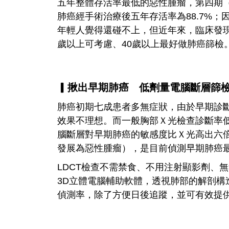
五年整體存活率最低的惡性腫瘤，第四期（
肺癌經手術治療後五年存活率為88.7%
年輕人覺得還碰不上，但近年來，臨床發現
歲以上可考慮、40歲以上最好做肺癌篩檢
▎揪出早期肺癌 低劑量電腦斷層篩
肺癌初期七成患者多無症狀，由於早期診
效果不理想。而一般胸部Ｘ光檢查診斷率
腦斷層對早期肺癌的敏感度比Ｘ光高出六倍
發展為惡性腫瘤），是目前偵測早期肺癌
LDCT檢查不需禁食、不用注射顯影劑、
3D立體電腦輔助軟體，透視肺部的解剖構
偵測率，除了方便日後追蹤，並可有效提