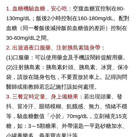
1. 血糖機驗血糖，安心吃
：空腹血糖宜控制在80-
130mg/dL；飯後2小時控制在160-180mg/dL。配對
血糖（同一餐飯後減掉飯前血糖值的差距）控制在
30-60mg/dL之間。
2. 出遊過夜口服藥、注射胰島素隨身帶
：
(1)口服藥：可以使用藥盒及手機設鬧鈴提醒用藥。
(2)注射胰島素：胰島素針頭、胰島素、冰寶、保冷
袋，請放在隨身包包，不要置放於車上。記得詢問
醫師或衛教師若忘記施打該如何處理。
3. 三餐定時定量、身上備糖果
：若出現頭暈、發
抖、冒冷汗、眼睛模糊、飢餓感、無力、情緒不穩
等，驗血糖數值「小於」70mg/dL，立刻補充15克
糖，如：3～5顆糖果、外帶湯匙一平匙砂糖加水、
小罐養樂多、義美寶吉果汁等。