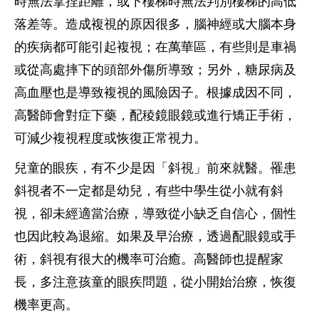
時無法拿捏距離，或下樓梯時無法判別樓梯的高低
落差等。造成複視的原因很多，腦神經或大腦本身
的疾病都可能引起複視；在萬華區，有些則是車禍
或從高處摔下的頭部外傷所導致；另外，糖尿病及
高血壓也是導致複視的風險因子。根據成因不同，
高醫師會對症下藥，配稜鏡眼鏡或進行矯正手術，
可減少複視程度或恢復正常視力。
兒童的眼疾，有不少是因「斜視」前來就醫。罹患
斜視者不一定都是幼兒，有些中學生從小就有斜
視，卻未經適當治療，導致從小缺乏自信心，個性
也因此較為退縮。如果及早治療，透過配眼鏡或手
術，斜視有很大的機率可治癒。高醫師也提醒家
長，多注意孩童的眼疾問題，從小開始治療，恢復
機率更高。