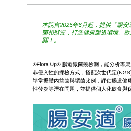
本院自2025年6月起，提供「腸
菌相狀況，打造健康腸道環境。歡
關！。
®Flora Up® 腸道微菌叢檢測，能分
非侵入性的採檢方式，搭配次世代定(NG
準掌握體內益菌與壞菌比例，評估腸道健
性發炎等潛在問題，並提供個人化飲食與