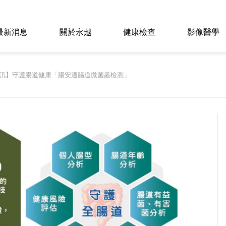
最新消息
關於永越
健康檢查
影像醫學
訊】守護腸道健康「腸安適腸道微菌叢檢測」