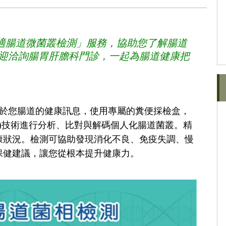
安適腸道微菌叢檢測」服務，協助您了解腸道
迎洽詢腸胃肝膽科門診，一起為腸道健康把
析專屬於您腸道的健康訊息，使用專屬的糞便採檢盒，
S)技術進行分析、比對與解碼個人化腸道菌叢。精
康狀況。檢測可協助發現消化不良、免疫失調、慢
保健建議，讓您從根本提升健康力。