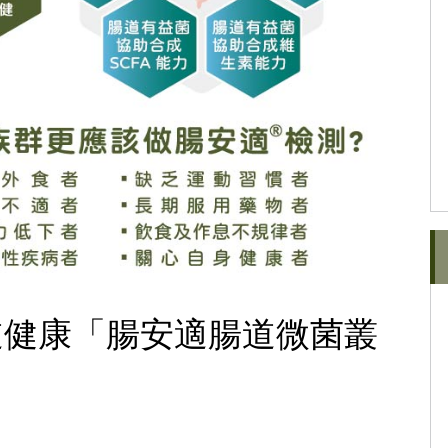
道健康「腸安適腸道微菌叢