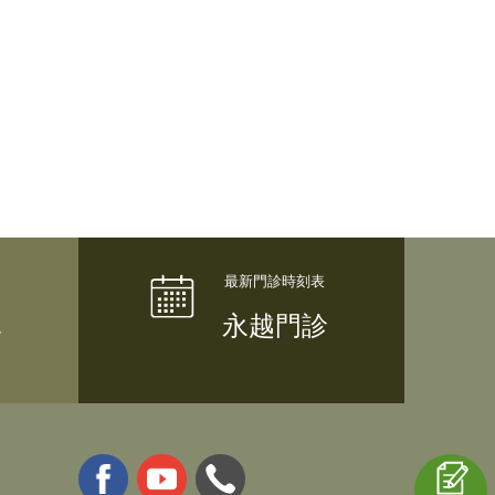
隊
永越門診